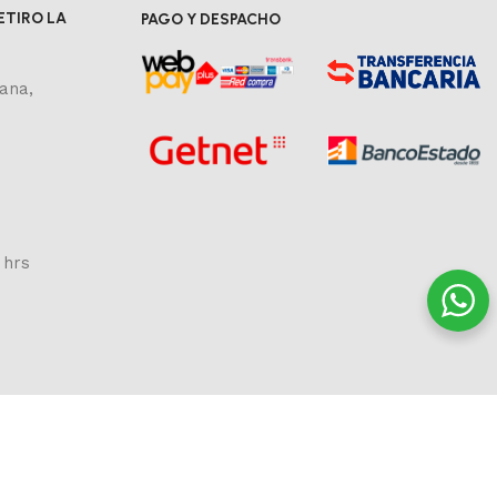
ETIRO LA
PAGO Y DESPACHO
ana,
 hrs