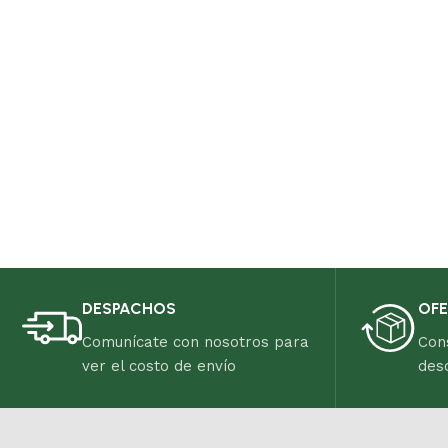
DESPACHOS
OFE
Comunícate con nosotros para
Con
ver el costo de envío
des