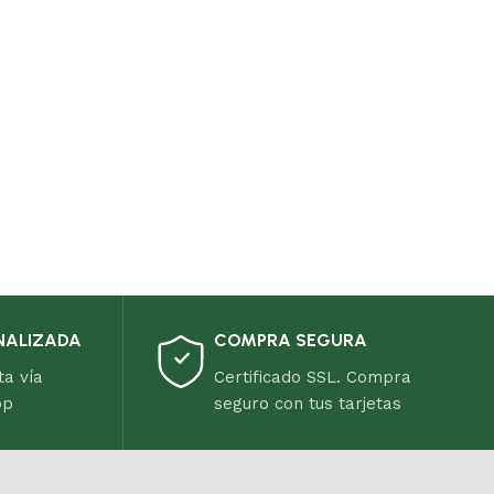
NALIZADA
COMPRA SEGURA
ta vía
Certificado SSL. Compra
pp
seguro con tus tarjetas