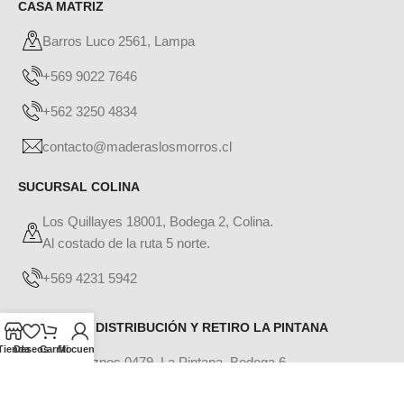
CASA MATRIZ
Barros Luco 2561, Lampa
+569 9022 7646
+562 3250 4834
contacto@maderaslosmorros.cl
SUCURSAL COLINA
Los Quillayes 18001, Bodega 2, Colina.
Al costado de la ruta 5 norte.
+569 4231 5942
CENTRO DE DISTRIBUCIÓN Y RETIRO LA PINTANA
Tienda
Deseos
Carrito
Mi cuenta
Los Duraznos 0479, La Pintana, Bodega 6
+569 5944 0085