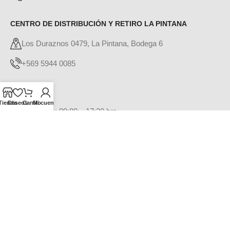
CENTRO DE DISTRIBUCIÓN Y RETIRO LA PINTANA
Los Duraznos 0479, La Pintana, Bodega 6
+569 5944 0085
HORARIO
Tienda
Deseos
Carrito
Mi cuenta
Lunes a Viernes: 09:00 – 17:30 hrs
Colación: 13:00 – 14:00 hrs
Sábado: 09:00 – 14:00 hrs
Domingos y feriados: Cerrado
Términos y Condiciones
PAGO Y DESPACHO