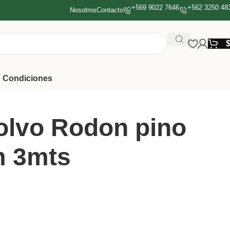
+569 9022 7646
+562 3250 48
Nosotros
Contacto
 Condiciones
lvo Rodon pino
 3mts