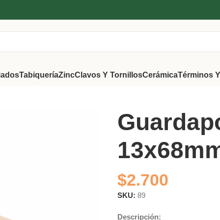
iados
Tabiquería
Zinc
Clavos Y Tornillos
Cerámica
Términos Y
no 13x68mm 3mts
Guardapo
13x68mm
$
2.700
SKU:
89
Descripción: