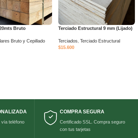
.20mts Bruto
Terciado Estructural 9 mm (Lijado)
lares Bruto y Cepillado
Terciados
,
Terciado Estructural
$
15.600
ONALIZADA
COMPRA SEGURA
vía teléfono
Certificado SSL. Compra seguro
con tus tarjetas