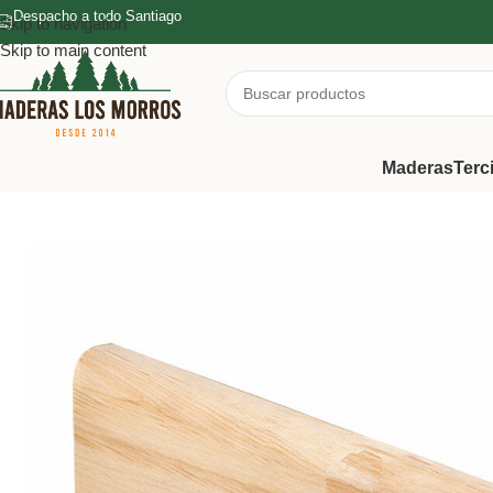
Despacho a todo Santiago
Skip to navigation
Skip to main content
Maderas
Terc
Inicio
/
Maderas
/
Molduras de Terminación
/
Guardapolvo Rodon pi