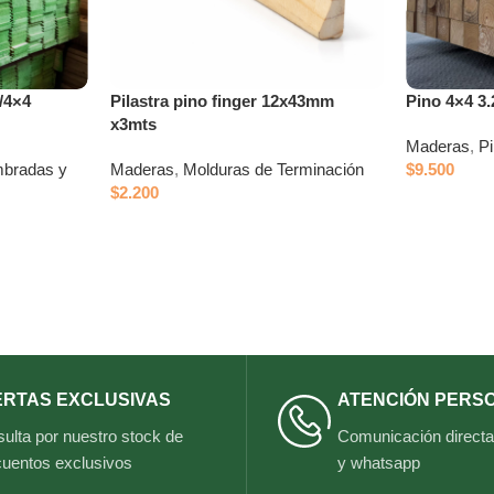
/4×4
Pilastra pino finger 12x43mm
Pino 4×4 3
x3mts
Maderas
,
Pi
mbradas y
Maderas
,
Molduras de Terminación
$
9.500
$
2.200
ERTAS EXCLUSIVAS
ATENCIÓN PERS
ulta por nuestro stock de
Comunicación directa 
uentos exclusivos
y whatsapp