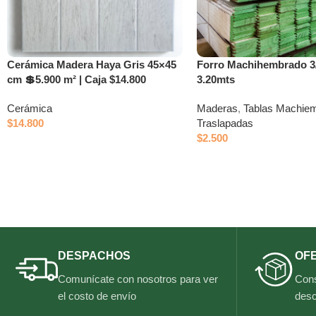
Cerámica Madera Haya Gris 45×45
Forro Machihembrado 3
cm 💲5.900 m² | Caja $14.800
3.20mts
Cerámica
Maderas
,
Tablas Machie
$
14.800
Traslapadas
$
2.500
DESPACHOS
OF
Comunícate con nosotros para ver
Cons
el costo de envío
desc