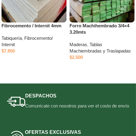
Fibrocemento / Internit 4mm
Forro Machihembrado 3/4×4
3.20mts
Tabiquería
,
Fibrocemento/
Internit
Maderas
,
Tablas
$
7.850
Machiembradas y Traslapadas
$
2.500
Añadir al carrito
Añadir al carrito
DESPACHOS
Comunícate con nosotros para ver el costo de envío
OFERTAS EXCLUSIVAS