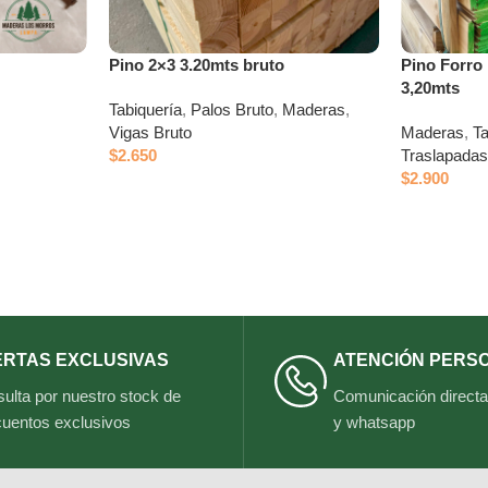
Pino 2×3 3.20mts bruto
Pino Forro
3,20mts
Tabiquería
,
Palos Bruto
,
Maderas
,
Vigas Bruto
Maderas
,
T
$
2.650
Traslapada
$
2.900
ERTAS EXCLUSIVAS
ATENCIÓN PERS
ulta por nuestro stock de
Comunicación directa 
uentos exclusivos
y whatsapp