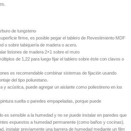
es.
arburo de tungsteno
superficie firme, es posible pegar el tablero de Revestimiento MDF
ed o sobre tabiquería de madera o acero.
stalar listones de madera 2×1 sobre el muro
ltiplos de 1,22 para luego fijar el tablero sobre éste con clavos o
listones es recomendable combinar sistemas de fijación usando
taje del tipo poliuretano.
a y acústica, puede agregar un aislante como poliestireno en los
pintura suelta o paredes empapeladas, porque puede
 es sensible a la humedad y no se puede instalar en paredes que
ntes expuestos a humedad permanente (como baños y cocinas).
d, instalar previamente una barrera de humedad mediante un film