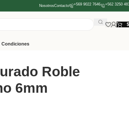
+569 9022 7646
+562 3250 48
Nosotros
Contacto
 Condiciones
urado Roble
no 6mm