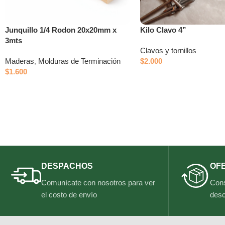
Junquillo 1/4 Rodon 20x20mm x
Kilo Clavo 4”
3mts
Clavos y tornillos
Maderas
,
Molduras de Terminación
$
2.000
$
1.600
DESPACHOS
OF
Comunícate con nosotros para ver
Cons
el costo de envío
desc