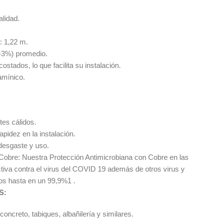
lidad.
: 1,22 m.
-3%) promedio.
stados, lo que facilita su instalación.
amínico.
es cálidos.
apidez en la instalación.
desgaste y uso.
Cobre: Nuestra Protección Antimicrobiana con Cobre en las
tiva contra el virus del COVID 19 además de otros virus y
os hasta en un 99,9%1 .
S:
ncreto, tabiques, albañilería y similares.