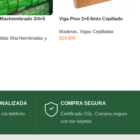
 Machiembrado 3/4×5
Viga Pino 2×6 6mts Cepillado
Maderas
,
Vigas Cepilladas
ablas Machiembradas y
$
24.000
s
ONALIZADA
COMPRA SEGURA
vía teléfono
Certificado SSL. Compra seguro
con tus tarjetas