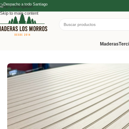
Despacho a todo Santiago
Skip to navigation
Skip to main content
Maderas
Terc
Inicio
/
Terciados
/
Terciado Ranurado
/
MDF Ranurado Roble Ameri