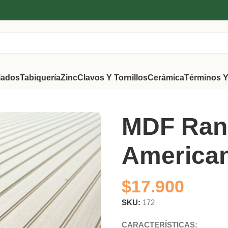
iados
Tabiquería
Zinc
Clavos Y Tornillos
Cerámica
Términos Y
cano 6mm
MDF Ran
America
$
17.900
SKU:
172
CARACTERÍSTICAS: