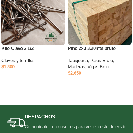
Kilo Clavo 2 1/2”
Pino 2×3 3.20mts bruto
Clavos y tornillos
Tabiquería
,
Palos Bruto
,
$
1.800
Maderas
,
Vigas Bruto
$
2.650
Añadir al carrito
Añadir al carrito
DESPACHOS
Comunícate con nosotros para ver el costo de envío