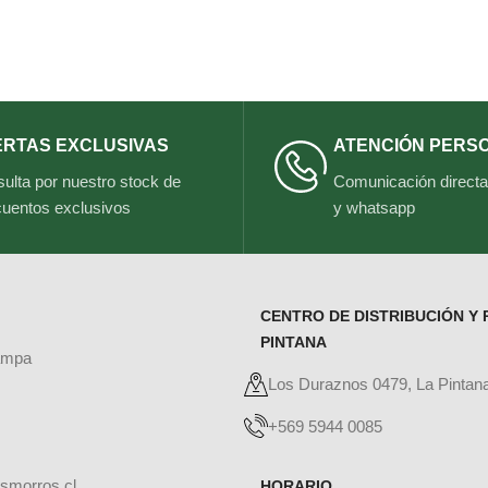
ERTAS EXCLUSIVAS
ATENCIÓN PERS
ulta por nuestro stock de
Comunicación directa 
uentos exclusivos
y whatsapp
CENTRO DE DISTRIBUCIÓN Y 
PINTANA
ampa
Los Duraznos 0479, La Pintan
+569 5944 0085
smorros.cl
HORARIO