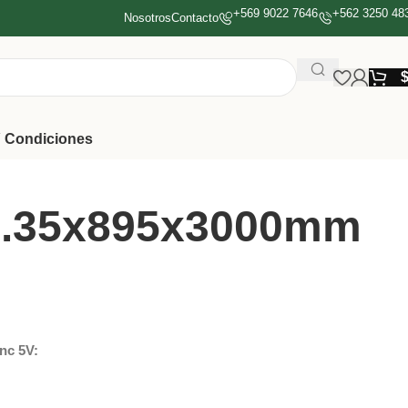
+569 9022 7646
+562 3250 48
Nosotros
Contacto
 Condiciones
 0.35x895x3000mm
inc 5V: