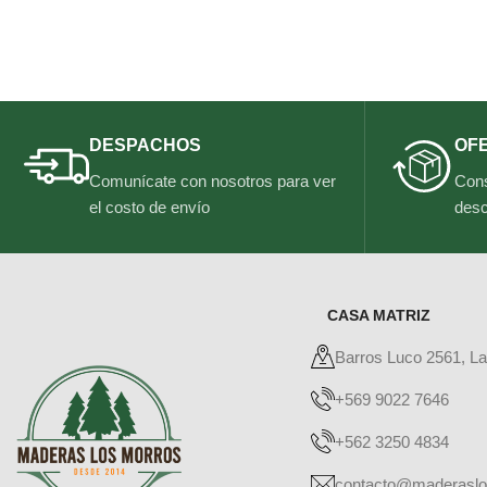
DESPACHOS
OF
Comunícate con nosotros para ver
Cons
el costo de envío
desc
CASA MATRIZ
Barros Luco 2561, L
+569 9022 7646
+562 3250 4834
contacto@maderaslo