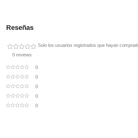
Reseñas
Solo los usuarios registrados que hayan comprad
0 reviews
0
0
0
0
0