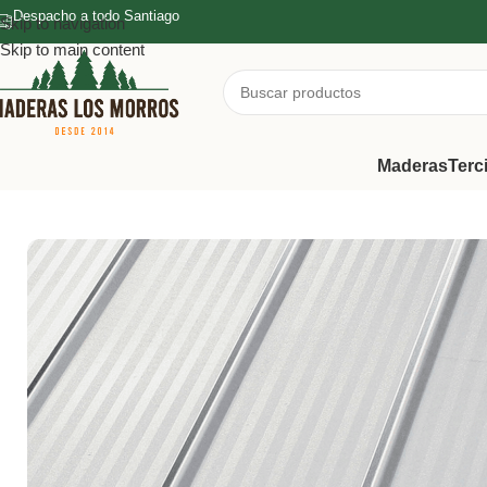
Despacho a todo Santiago
Skip to navigation
Skip to main content
Maderas
Terc
Inicio
/
Zinc
/
Zinc 5V
/
Zinc 5V 0.35x895x3000mm