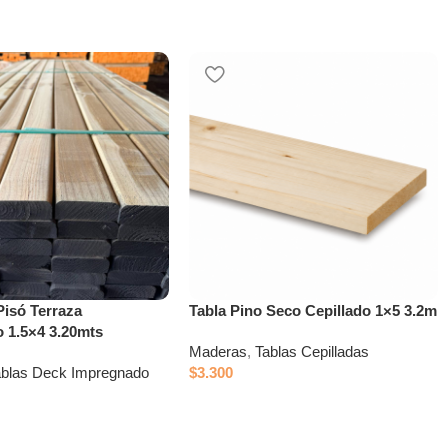
Pisó Terraza
Tabla Pino Seco Cepillado 1×5 3.2m
 1.5×4 3.20mts
Maderas
,
Tablas Cepilladas
ablas Deck Impregnado
$
3.300