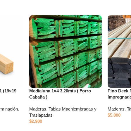
1 (19×19
Medialuna 1×4 3,20mts ( Forro
Pino Deck 
Cabaña )
Impregnado
rminación
,
Maderas
,
Tablas Machiembradas y
Maderas
,
T
Traslapadas
$
5.000
$
2.900