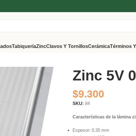
iados
Tabiquería
Zinc
Clavos Y Tornillos
Cerámica
Términos Y
Zinc 5V
$
9.300
SKU:
84
Características de la lámina z
Espesor: 0.35 mm