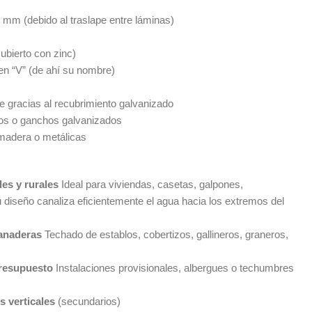
0 mm (debido al traslape entre láminas)
ubierto con zinc)
s en “V” (de ahí su nombre)
ie gracias al recubrimiento galvanizado
avos o ganchos galvanizados
madera o metálicas
les y rurales
Ideal para viviendas, casetas, galpones,
 diseño canaliza eficientemente el agua hacia los extremos del
ganaderas
Techado de establos, cobertizos, gallineros, graneros,
presupuesto
Instalaciones provisionales, albergues o techumbres
 verticales
(secundarios)