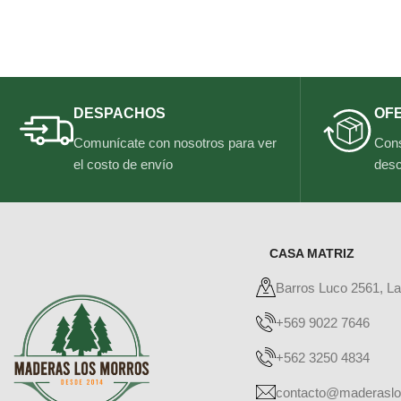
DESPACHOS
OF
Comunícate con nosotros para ver
Cons
el costo de envío
desc
CASA MATRIZ
Barros Luco 2561, L
+569 9022 7646
+562 3250 4834
contacto@maderaslo