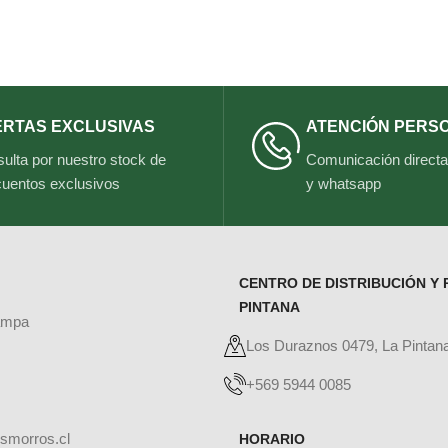
ERTAS EXCLUSIVAS
ATENCIÓN PERS
ulta por nuestro stock de
Comunicación directa 
uentos exclusivos
y whatsapp
CENTRO DE DISTRIBUCIÓN Y 
PINTANA
ampa
Los Duraznos 0479, La Pintan
+569 5944 0085
smorros.cl
HORARIO