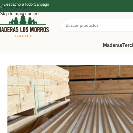
Despacho a todo Santiago
Skip to navigation
Skip to main content
Maderas
Terc
Inicio
/
Zinc
/
Zinc Acanalado
/
Zinc Acanalado 0.30x851x3660mm