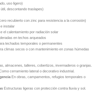
do, uso ligero)
til, descontando traslapes)
ero recubierto con zinc para resistencia a la corrosión)
e instalar
ce el calentamiento por radiación solar
oderadas en techos arqueados
para techados temporales o permanentes
para climas secos o con mantenimiento en zonas húmedas
as, almacenes, talleres, cobertizos, invernaderos o granjas.
Como cerramiento lateral o decorativo industrial.
rgencia
En obras, campamentos, refugios temporales o
las
Estructuras ligeras con protección contra lluvia y sol.