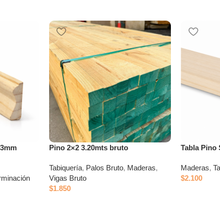
x43mm
Pino 2×2 3.20mts bruto
Tabla Pino
Tabiquería
,
Palos Bruto
,
Maderas
,
Maderas
,
Ta
rminación
Vigas Bruto
$
2.100
$
1.850