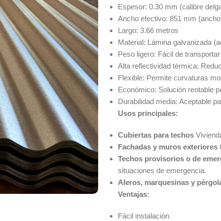
Espesor: 0.30 mm (calibre delga
Ancho efectivo: 851 mm (ancho ú
Largo: 3.66 metros
Material: Lámina galvanizada (ac
Peso ligero: Fácil de transportar 
Alta reflectividad térmica: Redu
Flexible: Permite curvaturas m
Económico: Solución rentable 
Durabilidad media: Aceptable 
Usos principales:
Cubiertas para techos
Viviend
Fachadas y muros exteriores
Techos provisorios o de eme
situaciones de emergencia.
Aleros, marquesinas y pérgo
Ventajas:
Fácil instalación