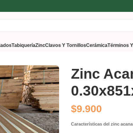
iados
Tabiquería
Zinc
Clavos Y Tornillos
Cerámica
Términos Y
Zinc Aca
0.30x85
$
9.900
Características del zinc acan