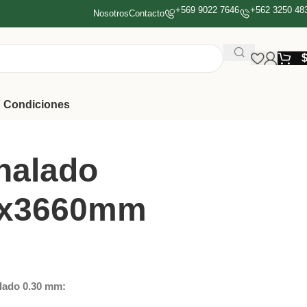
+569 9022 7646
+562 3250 48
Nosotros
Contacto
 Condiciones
nalado
1x3660mm
alado 0.30 mm: