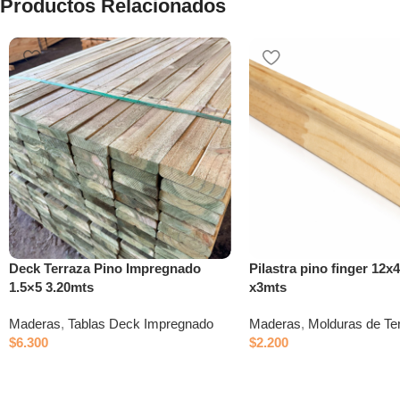
Productos Relacionados
Deck Terraza Pino Impregnado
Pilastra pino finger 12
1.5×5 3.20mts
x3mts
Maderas
,
Tablas Deck Impregnado
Maderas
,
Molduras de Te
$
6.300
$
2.200