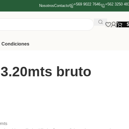
+569 9022 7646
+562 3250 48
Nosotros
Contacto
 Condiciones
 3.20mts bruto
20mts