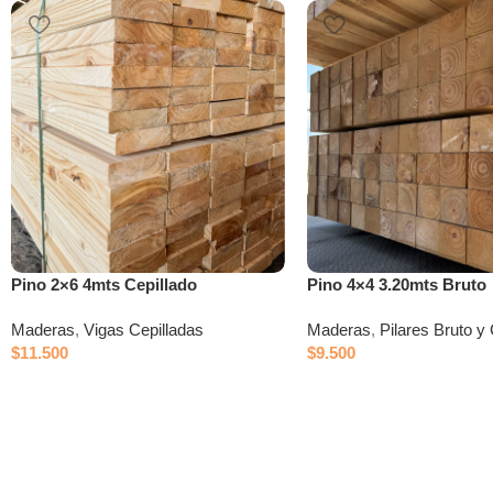
Pino 2×6 4mts Cepillado
Pino 4×4 3.20mts Bruto
Maderas
,
Vigas Cepilladas
Maderas
,
Pilares Bruto y 
$
11.500
$
9.500