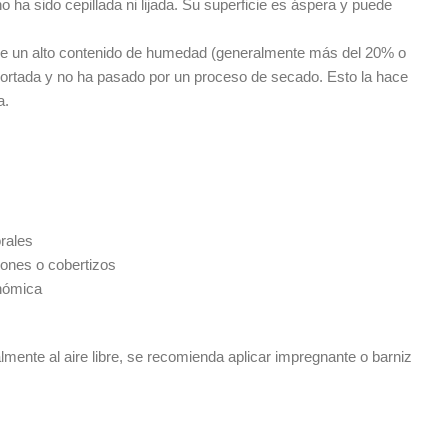
o ha sido cepillada ni lijada. Su superficie es áspera y puede
ene un alto contenido de humedad (generalmente más del 20% o
cortada y no ha pasado por un proceso de secado. Esto la hace
a.
rales
pones o cobertizos
nómica
lmente al aire libre, se recomienda aplicar impregnante o barniz