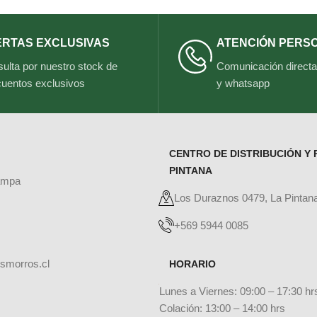
ERTAS EXCLUSIVAS
ATENCIÓN PERS
ulta por nuestro stock de
Comunicación directa 
uentos exclusivos
y whatsapp
CENTRO DE DISTRIBUCIÓN Y 
PINTANA
ampa
Los Duraznos 0479, La Pintan
+569 5944 0085
smorros.cl
HORARIO
Lunes a Viernes: 09:00 – 17:30 hr
Colación: 13:00 – 14:00 hrs