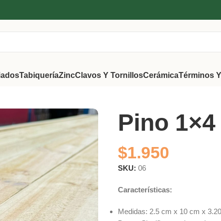
iados
Tabiquería
Zinc
Clavos Y Tornillos
Cerámica
Términos Y
Pino 1×4
$
1.950
SKU:
06
Características:
Medidas: 2.5 cm x 10 cm x 3.