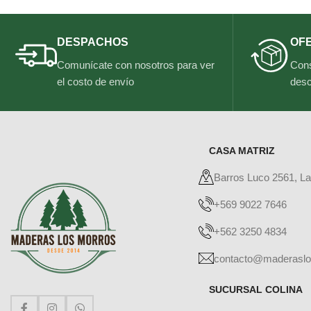
DESPACHOS
OF
Comunícate con nosotros para ver
Cons
el costo de envío
desc
CASA MATRIZ
Barros Luco 2561, L
+569 9022 7646
+562 3250 4834
contacto@maderaslo
SUCURSAL COLINA