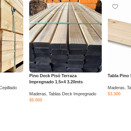
Pino Deck Pisó Terraza
Tabla Pino
Impregnado 1.5×4 3.20mts
Cepillado
Maderas
,
Ta
Maderas
,
Tablas Deck Impregnado
$
3.300
$
5.000