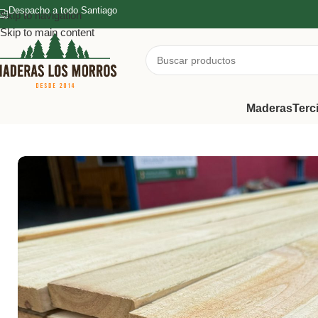
Despacho a todo Santiago
Skip to navigation
Skip to main content
Maderas
Terc
Inicio
/
Maderas
/
Tablas Bruto
/
Pino 1×4 3.20mts bruto