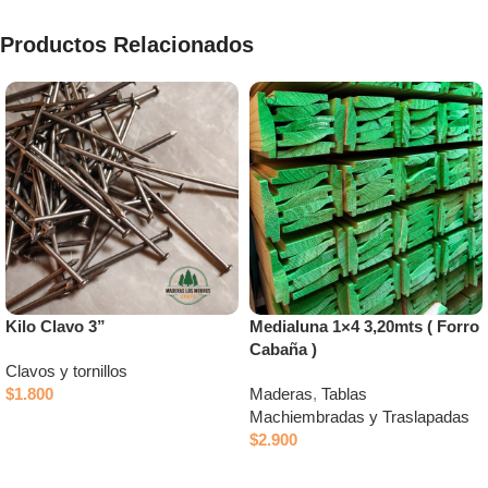
Productos Relacionados
Kilo Clavo 3”
Medialuna 1×4 3,20mts ( Forro
Cabaña )
Clavos y tornillos
$
1.800
Maderas
,
Tablas
Machiembradas y Traslapadas
Añadir al carrito
$
2.900
Añadir al carrito