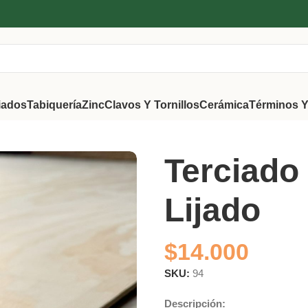
iados
Tabiquería
Zinc
Clavos Y Tornillos
Cerámica
Términos Y
 Lijado
Terciado
Lijado
$
14.000
SKU:
94
Descripción: