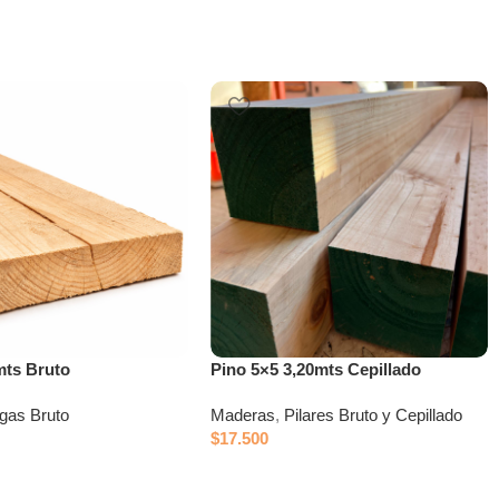
mts Bruto
Pino 5×5 3,20mts Cepillado
igas Bruto
Maderas
,
Pilares Bruto y Cepillado
$
17.500