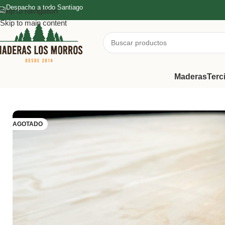
Despacho a todo Santiago
Skip to navigation
Skip to main content
Maderas
Terc
Inicio
/
Terciados
/
Terciado Estructural
/
Terciado Estructural 6.5mm
AGOTADO