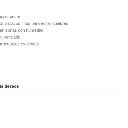
ajo espesor
os o clavos finos para evitar quiebres
á en zonas con humedad
y ventilado
ructurales exigentes
is deseos