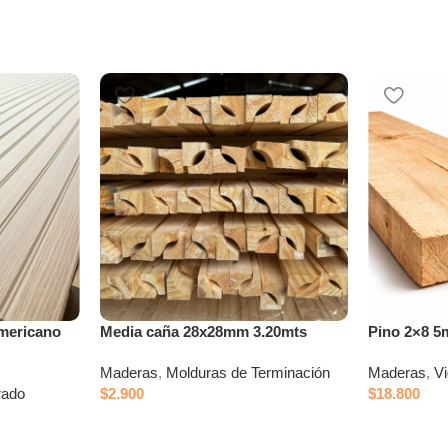
mericano
Media caña 28x28mm 3.20mts
Pino 2×8 5
Maderas
,
Molduras de Terminación
Maderas
,
V
rado
$
2.900
$
18.800