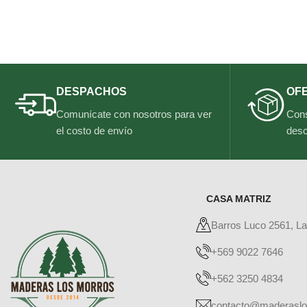
DESPACHOS
OF
Comunícate con nosotros para ver
Cons
el costo de envío
desc
CASA MATRIZ
Barros Luco 2561, L
+569 9022 7646
+562 3250 4834
contacto@maderaslo