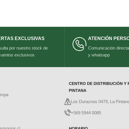
ERTAS EXCLUSIVAS
ATENCIÓN PERS
ulta por nuestro stock de
Comunicación directa 
uentos exclusivos
y whatsapp
CENTRO DE DISTRIBUCIÓN Y 
PINTANA
ampa
Los Duraznos 0479, La Pintan
+569 5944 0085
smorros.cl
HORARIO