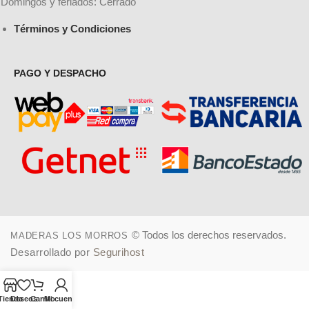
Domingos y feriados: Cerrado
Términos y Condiciones
PAGO Y DESPACHO
© Todos los derechos reservados.
MADERAS LOS MORROS
Desarrollado por
Segurihost
Tienda
Deseos
Carrito
Mi cuenta